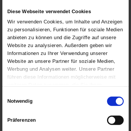
Registergericht: Amtsgericht Passau
Diese Webseite verwendet Cookies
Vertreten durch:
Wir verwenden Cookies, um Inhalte und Anzeigen
Karl-Heinz Ritter
zu personalisieren, Funktionen für soziale Medien
Manuel Ritter
anbieten zu können und die Zugriffe auf unsere
Kontakt
Website zu analysieren. Außerdem geben wir
Informationen zu Ihrer Verwendung unserer
Telefon: +49 (0) 8542 29 73
Website an unsere Partner für soziale Medien,
Telefax: +49 (0) 8542 31 06
Werbung und Analysen weiter. Unsere Partner
E-Mail:
info@fliesen-ritter-gmbh.de
führen diese Informationen möglicherweise mit
weiteren Daten zusammen, die Sie ihnen
Umsatzsteuer-ID
bereitgestellt haben oder die sie im Rahmen Ihrer
E
Nutzung der Dienste gesammelt haben.
Notwendig
i
Umsatzsteuer-Identifikationsnummer gemäß § 27
n
a Umsatzsteuergesetz:
w
DE812744718
Präferenzen
i
l