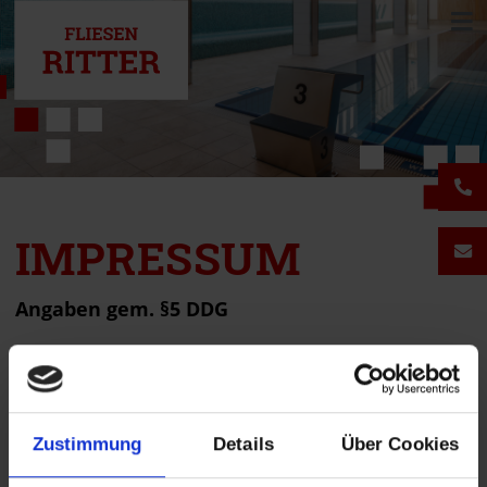
IMPRESSUM
Angaben gem. §5 DDG
Fliesen Ritter GmbH
Gewerbegebiet-Dorfbach 11
94496 Ortenburg
Zustimmung
Details
Über Cookies
Handelsregister: HRB 2905