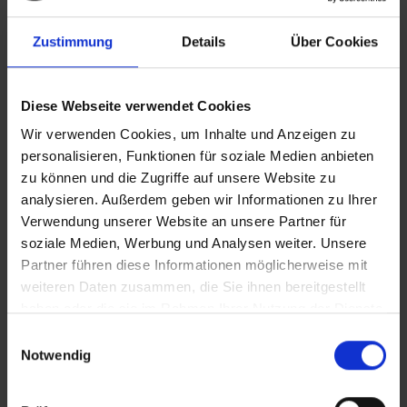
Zustimmung
Details
Über Cookies
Berufsgenossenschaft Vilshofen eG
Diese Webseite verwendet Cookies
Wir verwenden Cookies, um Inhalte und Anzeigen zu
personalisieren, Funktionen für soziale Medien anbieten
zu können und die Zugriffe auf unsere Website zu
analysieren. Außerdem geben wir Informationen zu Ihrer
Verwendung unserer Website an unsere Partner für
soziale Medien, Werbung und Analysen weiter. Unsere
Partner führen diese Informationen möglicherweise mit
weiteren Daten zusammen, die Sie ihnen bereitgestellt
haben oder die sie im Rahmen Ihrer Nutzung der Dienste
gesammelt haben.
E
Notwendig
i
n
w