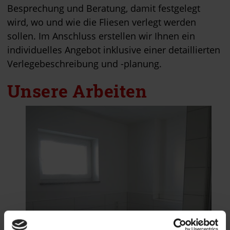
Besprechung und Beratung, damit festgelegt
wird, wo und wie die Fliesen verlegt werden
sollen. Im Anschluss erstellen wir Ihnen ein
individuelles Angebot inklusive einer detaillierten
Verlegebeschreibung und -planung.
Unsere Arbeiten